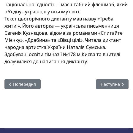
національної єдності — масштабний флешмоб, який
об’єднує українців у всьому світі.
Текст цьогорічного диктанту мав назву «Треба
жити!». Його авторка — українська письменниця
Євгенія Кузнєцова, відома за романами «Спитайте
Мієчку», «Драбина» та «Вівці цілі». Читала диктант
народна артистка України Наталія Сумська.
Здобувачі освіти гімназії №178 м.Києва та вчителі
долучилися до написання диктанту.
Попередня стаття: «Теорія і практика підготовки педагогіч
Наступна стаття
Попередня
Наступна