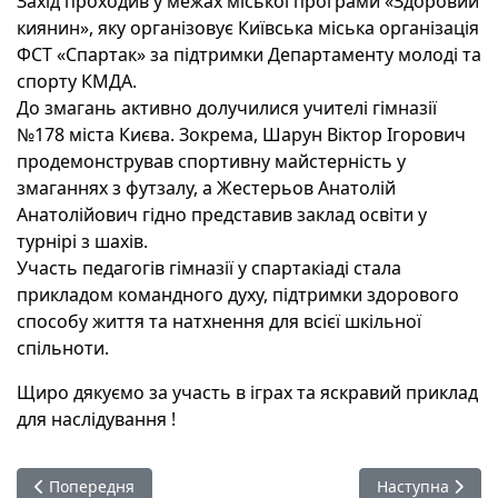
Захід проходив у межах міської програми «Здоровий
киянин», яку організовує Київська міська організація
ФСТ «Спартак» за підтримки Департаменту молоді та
спорту КМДА.
До змагань активно долучилися учителі гімназії
№178 міста Києва. Зокрема, Шарун Віктор Ігорович
продемонстрував спортивну майстерність у
змаганнях з футзалу, а Жестерьов Анатолій
Анатолійович гідно представив заклад освіти у
турнірі з шахів.
Участь педагогів гімназії у спартакіаді стала
прикладом командного духу, підтримки здорового
способу життя та натхнення для всієї шкільної
спільноти.
Щиро дякуємо за участь в іграх та яскравий приклад
для наслідування !
Попередня стаття: Всеукраїнський радіодиктант національн
Наступна статт
Попередня
Наступна