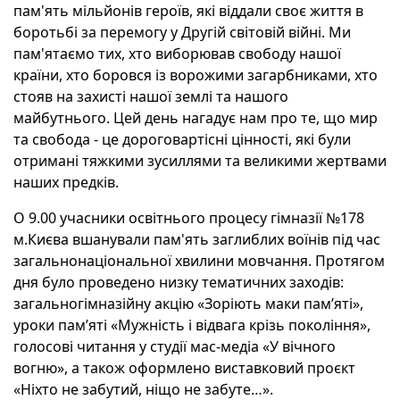
пам'ять мільйонів героїв, які віддали своє життя в
боротьбі за перемогу у Другій світовій війні. Ми
пам'ятаємо тих, хто виборював свободу нашої
країни, хто боровся із ворожими загарбниками, хто
стояв на захисті нашої землі та нашого
майбутнього. Цей день нагадує нам про те, що мир
та свобода - це дороговартісні цінності, які були
отримані тяжкими зусиллями та великими жертвами
наших предків.
О 9.00 учасники освітнього процесу гімназії №178
м.Києва вшанували пам'ять заглиблих воїнів під час
загальнонаціональної хвилини мовчання. Протягом
дня було проведено низку тематичних заходів:
загальногімназійну акцію «Зоріють маки пам’яті»,
уроки пам’яті «Мужність і відвага крізь покоління»,
голосові читання у студії мас-медіа «У вічного
вогню», а також оформлено виставковий проєкт
«Ніхто не забутий, ніщо не забуте…».